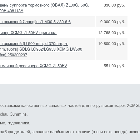
шень суппорта тормозного (ОВАЛ) ZL30G, 50G,
330,00 руб.
00F 408113А
 тормозной Changlin ZLM30-5 Z30.6-6
9 000,00 руб.
сивер XCMG ZL50FV оригинал
12 768,00 руб.
 тормозной (D-500 mm, d-370mm, h-
10 800,00 руб.
mm,10отв) SDLG LG952/LG953 XCMG LW500
бок) 250300297
н сливной рессивера XCMG ZL50FV
551,00 руб.
ставками качественных запасных частей для погрузчиков марок XCMG, S
chai, Cummins.
ые, гидравлики.
дбора деталей, а знание слабых мест техники (а они есть всегда) позв