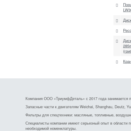
Пор
LW3
Диск
Рес
Диск
285
(гри
Кра
Компания ООО «ТриумфДеталь» с 2017 года занимается по
Запасные части к двигателям Weichai, Shanghau, Deutz, Yu
Фильтры для спецтехники: масляные, топливные, воздушн
Специалисты компании имеют серьезный опыт в области по
необходимой номенклатуры.