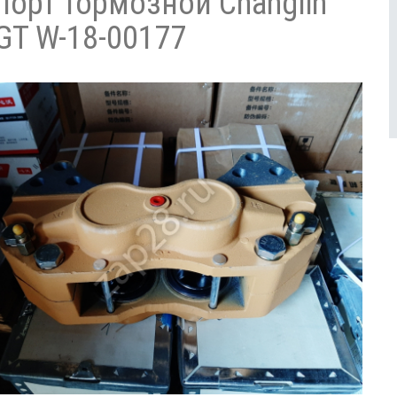
порт тормозной Сhanglin
GT W-18-00177