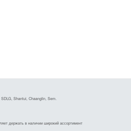
DLG, Shantui, Chaanglin, Sem.
оляет держать в наличии широкий ассортимент