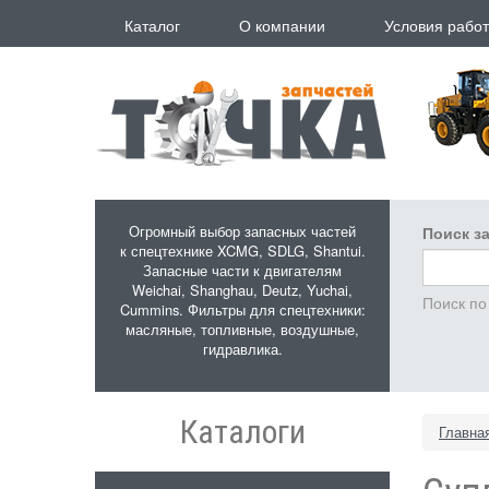
Перейти к основному содержанию
Каталог
О компании
Условия рабо
Огромный выбор запасных частей
Поиск за
к спецтехнике XCMG, SDLG, Shantui.
Запасные части к двигателям
Weichai, Shanghau, Deutz, Yuchai,
Поиск по
Cummins. Фильтры для спецтехники:
масляные, топливные, воздушные,
гидравлика.
Каталоги
Главна