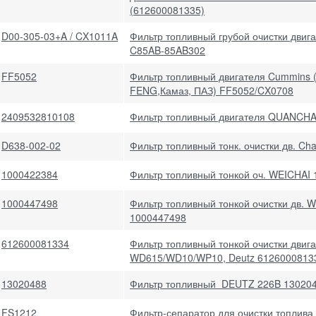
(612600081335)
D00-305-03+A / CX1011A
Фильтр топливный грубой очистки двиг
C85AB-85AB302
FF5052
Фильтр топливный двигателя Cummins
FENG,Камаз, ПАЗ) FF5052/CX0708
2409532810108
Фильтр топливный двигателя QUANCHA
D638-002-02
Фильтр топливный тонк. очистки дв. Ch
1000422384
Фильтр топливный тонкой оч. WEICHAI
1000447498
Фильтр топливный тонкой очистки дв. W
1000447498
612600081334
Фильтр топливный тонкой очистки двига
WD615/WD10/WP10, Deutz 6126000813
13020488
Фильтр топливный DEUTZ 226B 13020
FS1212
Фильтр-сепаратор для очистки топлива 