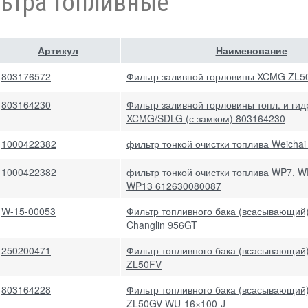
ьтра топливные
Артикул
Наименование
803176572
Фильтр заливной горловины XCMG ZL5
803164230
Фильтр заливной горловины топл. и гид
XCMG/SDLG (с замком) 803164230
1000422382
фильтр тонкой очистки топлива Weicha
1000422382
фильтр тонкой очистки топлива WP7, W
WP13 612630080087
W-15-00053
Фильтр топливного бака (всасывающий
Changlin 956GT
250200471
Фильтр топливного бака (всасывающи
ZL50FV
803164228
Фильтр топливного бака (всасывающи
ZL50GV WU-16×100-J