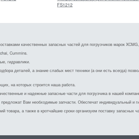
FS1212
ставками качественных запасных частей для погрузчиков марок XCMG, S
chai, Cummins.
ые, гидравлики.
дбора деталей, а знание слабых мест техники (а они есть всегда) позв
щих, на которых строится наша работа.
ачественные и надежные запасные части для погрузчика в нашей компан
и предложат Вам необходимые запчасти. Обеспечат индивидуальный и ги
й товара, а также в кротчайшие сроки организуем поставку запасных ча