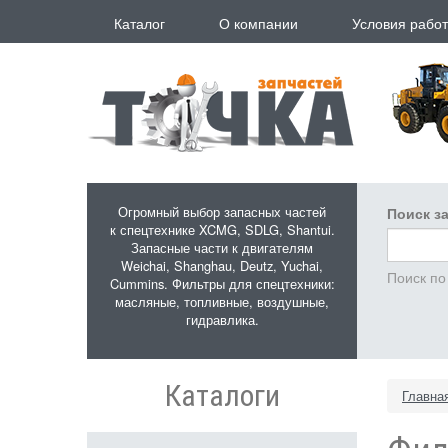
Перейти к основному содержанию
Каталог
О компании
Условия рабо
Огромный выбор запасных частей
Поиск за
к спецтехнике XCMG, SDLG, Shantui.
Запасные части к двигателям
Weichai, Shanghau, Deutz, Yuchai,
Поиск по
Cummins. Фильтры для спецтехники:
масляные, топливные, воздушные,
гидравлика.
Каталоги
Главна