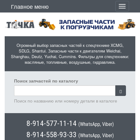
Перейти к основному содержанию
Главное меню
Toggle
navigati
Огромный выбор запасных частей к спецтехнике XCMG,
SDLG, Shantui. Запасные части к двигателям Weichai,
Shanghau, Deutz, Yuchai, Cummins. Фильтры для спецтехники:
масляные, топливные, воздушные, гидравлика.
Поиск запчастей по каталогу
Поиск по названию или номеру детали в каталоге
8-914-577-11-14
(WhatsApp, Viber)
8-914-558-93-33
(WhatsApp, Viber)