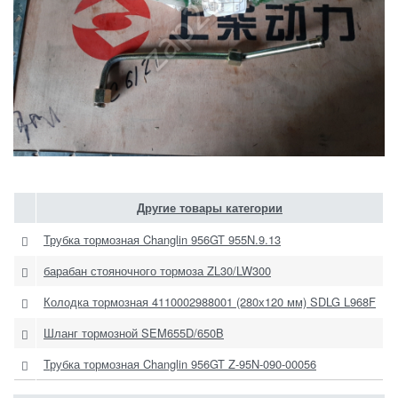
Другие товары категории
Трубка тормозная Changlin 956GT 955N.9.13
1
барабан стояночного тормоза ZL30/LW300
3
Колодка тормозная 4110002988001 (280х120 мм) SDLG L968F
Шланг тормозной SEM655D/650B
1
Трубка тормозная Changlin 956GT Z-95N-090-00056
1