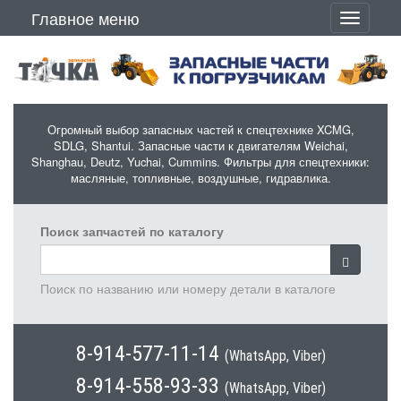
Перейти к основному содержанию
Главное меню
Toggle
navigati
Огромный выбор запасных частей к спецтехнике XCMG,
SDLG, Shantui. Запасные части к двигателям Weichai,
Shanghau, Deutz, Yuchai, Cummins. Фильтры для спецтехники:
масляные, топливные, воздушные, гидравлика.
Поиск запчастей по каталогу
Поиск по названию или номеру детали в каталоге
8-914-577-11-14
(WhatsApp, Viber)
8-914-558-93-33
(WhatsApp, Viber)