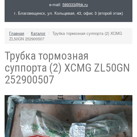
e-mail:
589333@bk.ru
г. Благовещенск, ул. Кольцевая, 43, офис 3 (второй этаж)
Главная
Каталог
Трубка тормозная суппорта (2) XCMG
ZL50GN 252900507
Трубка тормозная
суппорта (2) XCMG ZL50GN
252900507