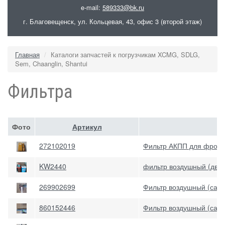
e-mail:
589333@bk.ru
г. Благовещенск, ул. Кольцевая, 43, офис 3 (второй этаж)
Главная
Каталоги запчастей к погрузчикам XCMG, SDLG,
Sem, Chaanglin, Shantui
Фильтра
Фото
Артикул
272102019
Фильтр АКПП для фронт
KW2440
фильтр воздушный (дви
269902699
Фильтр воздушный (сал
860152446
Фильтр воздушный (сал