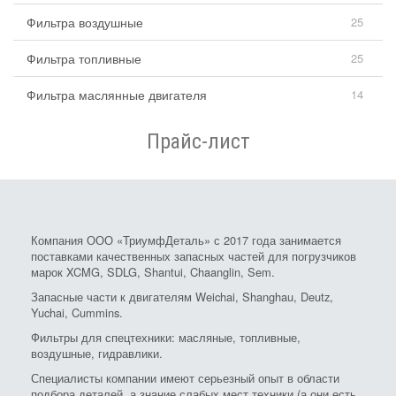
Фильтра воздушные
25
Фильтра топливные
25
Фильтра маслянные двигателя
14
Прайс-лист
Компания ООО «ТриумфДеталь» с 2017 года занимается
поставками качественных запасных частей для погрузчиков
марок XCMG, SDLG, Shantui, Chaanglin, Sem.
Запасные части к двигателям Weichai, Shanghau, Deutz,
Yuchai, Cummins.
Фильтры для спецтехники: масляные, топливные,
воздушные, гидравлики.
Специалисты компании имеют серьезный опыт в области
подбора деталей, а знание слабых мест техники (а они есть