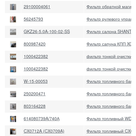
29100004061
Фильтр обратной магис
56245793
Фильтр рулевого управ
GKZ26-5.0A-100-02-SS
Фильтр салона SHANTUI
800987420
Фильтр сапуна КПП XCM
1000422382
фильтр тонкой очистки 
1000422382
фильтр тонкой очистки
W-15-00053
Фильтр топливного бака
250200471
Фильтр топливного бак
803164228
Фильтр топливного бак
614080739A/740А
Фильтр топливный WD615
CX0712A (CX0709A)
Фильтр топливный CX07