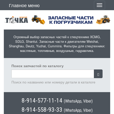
Перейти к основному содержанию
Главное меню
Toggle
navigati
Огромный выбор запасных частей к спецтехнике XCMG,
SDLG, Shantui. Запасные части к двигателям Weichai,
Shanghau, Deutz, Yuchai, Cummins. Фильтры для спецтехники:
масляные, топливные, воздушные, гидравлика.
Поиск запчастей по каталогу
Поиск по названию или номеру детали в каталоге
8-914-577-11-14
(WhatsApp, Viber)
8-914-558-93-33
(WhatsApp, Viber)