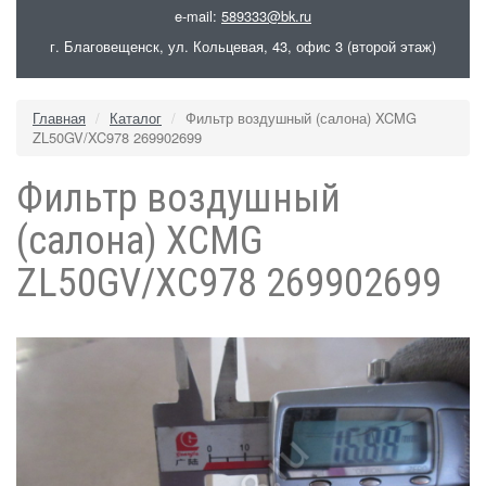
e-mail:
589333@bk.ru
г. Благовещенск, ул. Кольцевая, 43, офис 3 (второй этаж)
Главная
Каталог
Фильтр воздушный (салона) XCMG
ZL50GV/XC978 269902699
Фильтр воздушный
(салона) XCMG
ZL50GV/XC978 269902699