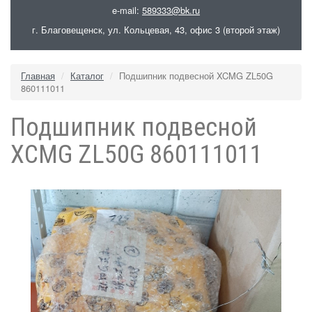
e-mail:
589333@bk.ru
г. Благовещенск, ул. Кольцевая, 43, офис 3 (второй этаж)
Главная
Каталог
Подшипник подвесной XCMG ZL50G
860111011
Подшипник подвесной
XCMG ZL50G 860111011