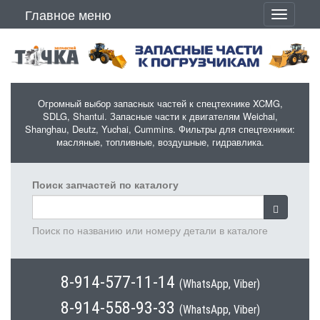
Перейти к основному содержанию
Главное меню
Toggle
navigati
Огромный выбор запасных частей к спецтехнике XCMG,
SDLG, Shantui. Запасные части к двигателям Weichai,
Shanghau, Deutz, Yuchai, Cummins. Фильтры для спецтехники:
масляные, топливные, воздушные, гидравлика.
Поиск запчастей по каталогу
Поиск по названию или номеру детали в каталоге
8-914-577-11-14
(WhatsApp, Viber)
8-914-558-93-33
(WhatsApp, Viber)