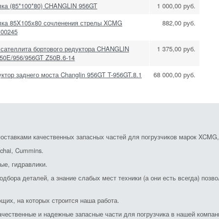
лка (85*100*80) CHANGLIN 956GT
1 000,00 руб.
лка 85X105х80 сочленения стрелы XCMG
882,00 руб.
100245
 сателлита бортового редуктора CHANGLIN
1 375,00 руб.
50E/956/956GT Z50B.6-14
ктор заднего моста Changlin 956GT T-956GT.8.1
68 000,00 руб.
ставками качественных запасных частей для погрузчиков марок XCMG, S
chai, Cummins.
ые, гидравлики.
дбора деталей, а знание слабых мест техники (а они есть всегда) позв
щих, на которых строится наша работа.
ачественные и надежные запасные части для погрузчика в нашей компан