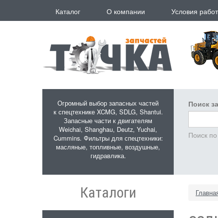
Перейти к основному содержанию
Каталог
О компании
Условия рабо
Огромный выбор запасных частей
Поиск за
к спецтехнике XCMG, SDLG, Shantui.
Запасные части к двигателям
Weichai, Shanghau, Deutz, Yuchai,
Поиск по
Cummins. Фильтры для спецтехники:
масляные, топливные, воздушные,
гидравлика.
Каталоги
Главна