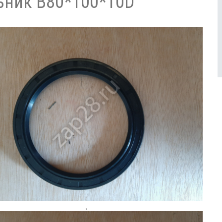
ьник B80*100*10D
,