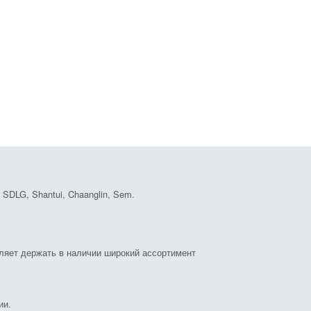
DLG, Shantui, Chaanglin, Sem.
оляет держать в наличии широкий ассортимент
ии.