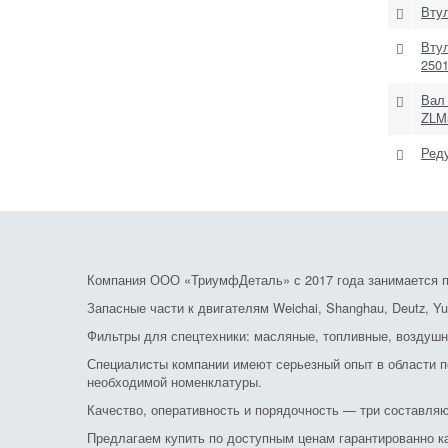
Вту
Вту
250
Вал
ZLM
Реду
Компания ООО «ТриумфДеталь» с 2017 года занимается по
Запасные части к двигателям Weichai, Shanghau, Deutz, Yu
Фильтры для спецтехники: масляные, топливные, воздушн
Специалисты компании имеют серьезный опыт в области по
необходимой номенклатуры.
Качество, оперативность и порядочность — три составляю
Предлагаем купить по доступным ценам гарантированно к