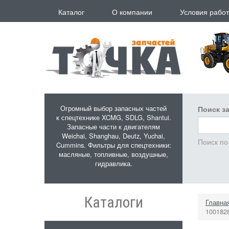
Перейти к основному содержанию
Каталог
О компании
Условия рабо
Огромный выбор запасных частей
Поиск за
к спецтехнике XCMG, SDLG, Shantui.
Запасные части к двигателям
Weichai, Shanghau, Deutz, Yuchai,
Поиск по
Cummins. Фильтры для спецтехники:
масляные, топливные, воздушные,
гидравлика.
Каталоги
Главна
100182