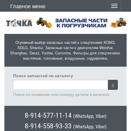
Перейти к основному содержанию
Главное меню
Toggle
navigati
Огромный выбор запасных частей к спецтехнике XCMG,
SDLG, Shantui. Запасные части к двигателям Weichai,
Shanghau, Deutz, Yuchai, Cummins. Фильтры для спецтехники:
масляные, топливные, воздушные, гидравлика.
Поиск запчастей по каталогу
Поиск по названию или номеру детали в каталоге
8-914-577-11-14
(WhatsApp, Viber)
8-914-558-93-33
(WhatsApp, Viber)