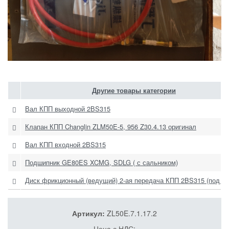
Другие товары категории
Вал КПП выходной 2ВS315
Клапан КПП Changlin ZLM50E-5, 956 Z30.4.13 оригинал
Вал КПП входной 2ВS315
Подшипник GE80ES XCMG, SDLG ( с сальником)
Диск фрикционный (ведущий) 2-ая передача КПП 2BS315 (под бо
Артикул:
ZL50E.7.1.17.2
Цена с НДС: