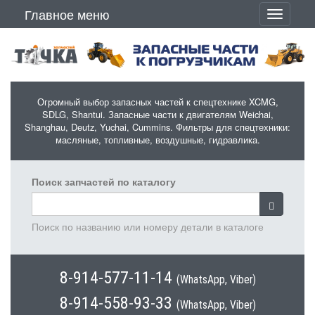
Перейти к основному содержанию
Главное меню
Toggle
navigati
Огромный выбор запасных частей к спецтехнике XCMG,
SDLG, Shantui. Запасные части к двигателям Weichai,
Shanghau, Deutz, Yuchai, Cummins. Фильтры для спецтехники:
масляные, топливные, воздушные, гидравлика.
Поиск запчастей по каталогу
Поиск по названию или номеру детали в каталоге
8-914-577-11-14
(WhatsApp, Viber)
8-914-558-93-33
(WhatsApp, Viber)