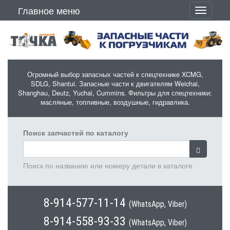
Перейти к основному содержанию
Главное меню
Toggle
navigati
Огромный выбор запасных частей к спецтехнике XCMG,
SDLG, Shantui. Запасные части к двигателям Weichai,
Shanghau, Deutz, Yuchai, Cummins. Фильтры для спецтехники:
масляные, топливные, воздушные, гидравлика.
Поиск запчастей по каталогу
Поиск по названию или номеру детали в каталоге
8-914-577-11-14
(WhatsApp, Viber)
8-914-558-93-33
(WhatsApp, Viber)