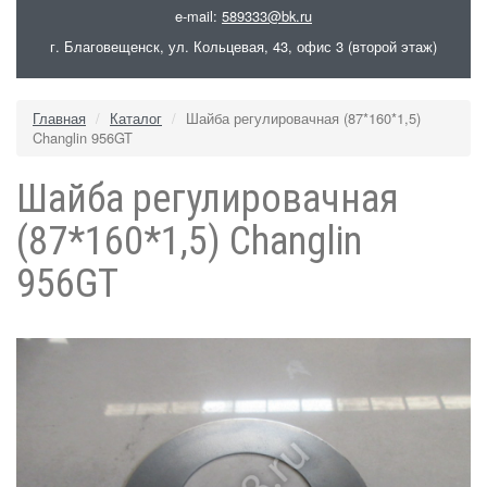
e-mail:
589333@bk.ru
г. Благовещенск, ул. Кольцевая, 43, офис 3 (второй этаж)
Главная
Каталог
Шайба регулировачная (87*160*1,5)
Changlin 956GT
Шайба регулировачная
(87*160*1,5) Changlin
956GT