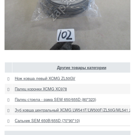
Другие товары категории
Нож ковша левый XCMG ZL50GV
Палец коронки XCMG XC978
Палец стрела - рама SEM 650/655D (80*323)
Зуб ковша центральный XCMG LW541F/LW500F/ZL50G/ML541 25
Сальник SEM 650B/655D (70*90*10)