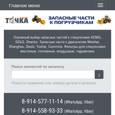
Перейти к основному содержанию
Главное меню
Toggle
navigati
Огромный выбор запасных частей к спецтехнике XCMG,
SDLG, Shantui. Запасные части к двигателям Weichai,
Shanghau, Deutz, Yuchai, Cummins. Фильтры для спецтехники:
масляные, топливные, воздушные, гидравлика.
Поиск запчастей по каталогу
Поиск по названию или номеру детали в каталоге
8-914-577-11-14
(WhatsApp, Viber)
8-914-558-93-33
(WhatsApp, Viber)