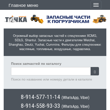
Перейти к основному содержанию
Главное меню
Toggle
navigati
Огромный выбор запасных частей к спецтехнике XCMG,
SDLG, Shantui. Запасные части к двигателям Weichai,
Shanghau, Deutz, Yuchai, Cummins. Фильтры для спецтехники:
масляные, топливные, воздушные, гидравлика.
Поиск запчастей по каталогу
Поиск по названию или номеру детали в каталоге
8-914-577-11-14
(WhatsApp, Viber)
8-914-558-93-33
(WhatsApp, Viber)