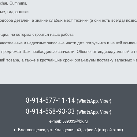
chai, Cummins.
ые, гидравлики.
дбора деталей, а знание слабых мест техники (а они есть всегда) позв
щих, на которых строится наша работа.
ачественные и надежные запасные части для погрузчика в нашей компан
и предложат Вам необходимые запчасти. Обеспечат индивидуальный и ги
й товара, а также в кротчайшие сроки организуем поставку запасных ча
8-914-577-11-14
(WhatsApp, Viber)
8-914-558-93-33
(WhatsApp, Viber)
e-mail:
589333@bk.ru
г. Благовещенск, ул. Кольцевая, 43, офис 3 (второй этаж)