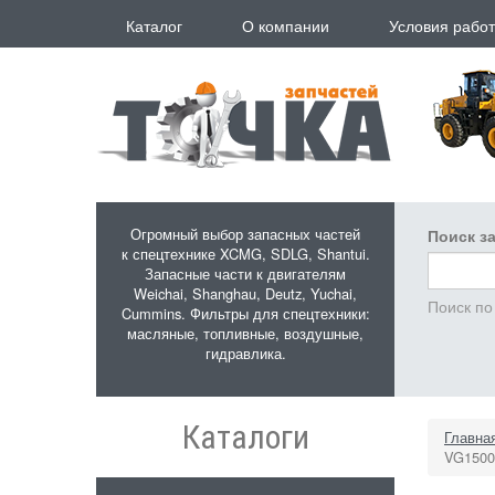
Перейти к основному содержанию
Каталог
О компании
Условия рабо
Огромный выбор запасных частей
Поиск за
к спецтехнике XCMG, SDLG, Shantui.
Запасные части к двигателям
Weichai, Shanghau, Deutz, Yuchai,
Поиск по
Cummins. Фильтры для спецтехники:
масляные, топливные, воздушные,
гидравлика.
Каталоги
Главна
VG1500