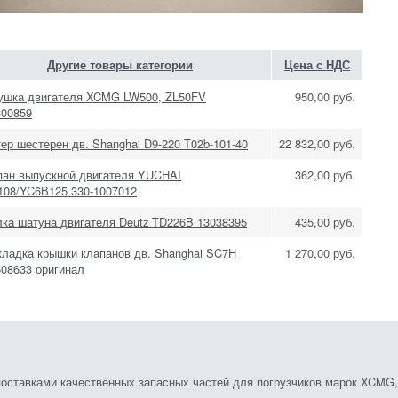
Другие товары категории
Цена с НДС
ушка двигателя XCMG LW500, ZL50FV
950,00 руб.
800859
ер шестерен дв. Shanghai D9-220 T02b-101-40
22 832,00 руб.
пан выпускной двигателя YUCHAI
362,00 руб.
108/YC6В125 330-1007012
лка шатуна двигателя Deutz TD226B 13038395
435,00 руб.
кладка крышки клапанов дв. Shanghai SC7H
1 270,00 руб.
508633 оригинал
ставками качественных запасных частей для погрузчиков марок XCMG, S