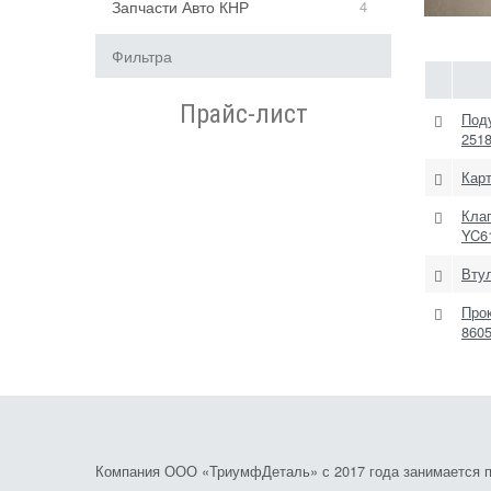
Запчасти Авто КНР
4
Фильтра
Прайс-лист
Под
251
Карт
Кла
YC6
Вту
Про
860
Компания ООО «ТриумфДеталь» с 2017 года занимается по