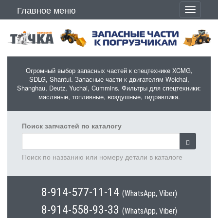
Перейти к основному содержанию
Главное меню
Toggle
navigati
Огромный выбор запасных частей к спецтехнике XCMG,
SDLG, Shantui. Запасные части к двигателям Weichai,
Shanghau, Deutz, Yuchai, Cummins. Фильтры для спецтехники:
масляные, топливные, воздушные, гидравлика.
Поиск запчастей по каталогу
Поиск по названию или номеру детали в каталоге
8-914-577-11-14
(WhatsApp, Viber)
8-914-558-93-33
(WhatsApp, Viber)