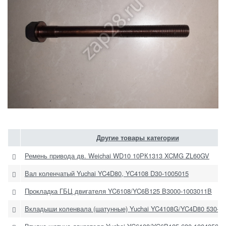
Другие товары категории
Ремень привода дв. Weichai WD10 10РК1313 XCMG ZL60GV
Вал коленчатый Yuchai YC4D80, YC4108 D30-1005015
Прокладка ГБЦ двигателя YC6108/YC6В125 B3000-1003011B
Вкладыши коленвала (шатунные) Yuchai YC4108G/YC4D80 530-10