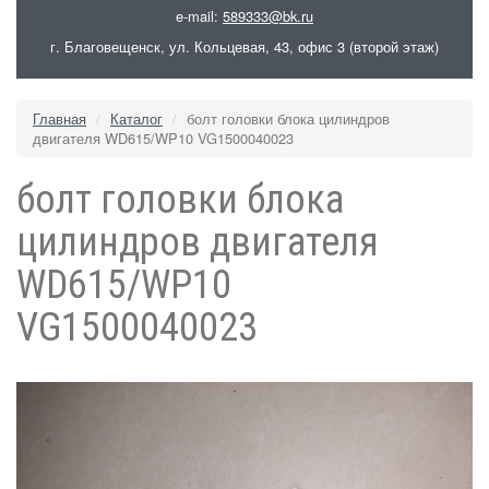
e-mail:
589333@bk.ru
г. Благовещенск, ул. Кольцевая, 43, офис 3 (второй этаж)
Главная
Каталог
болт головки блока цилиндров
двигателя WD615/WP10 VG1500040023
болт головки блока
цилиндров двигателя
WD615/WP10
VG1500040023