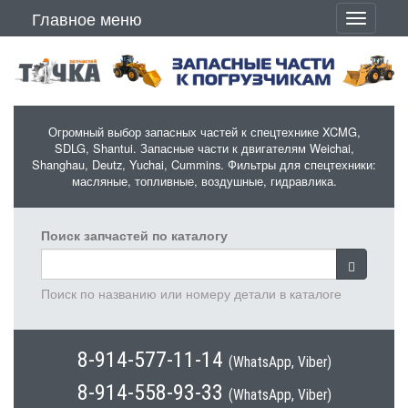
Перейти к основному содержанию
Главное меню
Toggle
navigati
Огромный выбор запасных частей к спецтехнике XCMG,
SDLG, Shantui. Запасные части к двигателям Weichai,
Shanghau, Deutz, Yuchai, Cummins. Фильтры для спецтехники:
масляные, топливные, воздушные, гидравлика.
Поиск запчастей по каталогу
Поиск по названию или номеру детали в каталоге
8-914-577-11-14
(WhatsApp, Viber)
8-914-558-93-33
(WhatsApp, Viber)