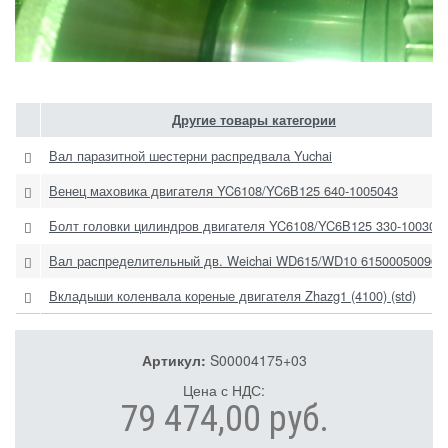
Другие товары категории
Вал паразитной шестерни распредвала Yuchai
Венец маховика двигателя YC6108/YC6В125 640-1005043
Болт головки цилиндров двигателя YC6108/YC6B125 330-100301
Вал распределительный дв. Weichai WD615/WD10 61500050096
Вкладыши коленвала кореные двигателя Zhazg1 (4100) (std)
Артикул:
S00004175+03
Цена с НДС:
79 474,00 руб.