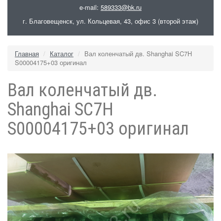
e-mail:
589333@bk.ru
г. Благовещенск, ул. Кольцевая, 43, офис 3 (второй этаж)
Главная
Каталог
Вал коленчатый дв. Shanghai SC7H
S00004175+03 оригинал
Вал коленчатый дв.
Shanghai SC7H
S00004175+03 оригинал