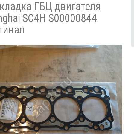
кладка ГБЦ двигателя
nghai SC4H S00000844
гинал