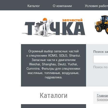
Перейти к основному содержанию
Каталог
О компании
Условия рабо
Огромный выбор запасных частей
Поиск за
к спецтехнике XCMG, SDLG, Shantui.
Запасные части к двигателям
Weichai, Shanghau, Deutz, Yuchai,
Поиск по
Cummins. Фильтры для спецтехники:
масляные, топливные, воздушные,
гидравлика.
Каталоги
Главна
S00000