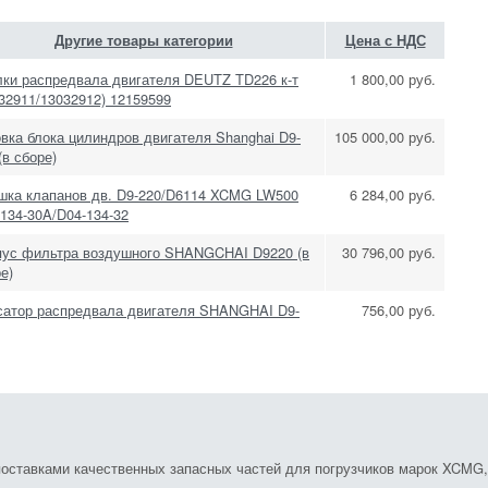
Другие товары категории
Цена с НДС
лки распредвала двигателя DEUTZ TD226 к-т
1 800,00 руб.
32911/13032912) 12159599
вка блока цилиндров двигателя Shanghai D9-
105 000,00 руб.
(в сборе)
шка клапанов дв. D9-220/D6114 XCMG LW500
6 284,00 руб.
134-30A/D04-134-32
пус фильтра воздушного SHANGCHAI D9220 (в
30 796,00 руб.
е)
сатор распредвала двигателя SHANGHAI D9-
756,00 руб.
ставками качественных запасных частей для погрузчиков марок XCMG, S