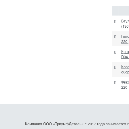
Вту
(130
Голо
220 
Кры
D04-
Кор
сбор
Фик
220
Компания ООО «ТриумфДеталь» с 2017 года занимается по