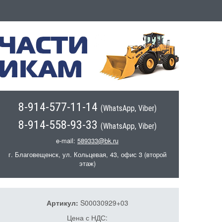
8-914-577-11-14
(WhatsApp, Viber)
8-914-558-93-33
(WhatsApp, Viber)
e-mail:
589333@bk.ru
г. Благовещенск, ул. Кольцевая, 43, офис 3 (второй
этаж)
Артикул:
S00030929+03
Цена с НДС: