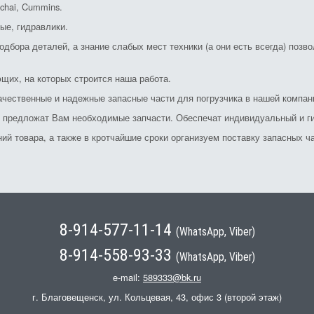
chai, Cummins.
ые, гидравлики.
дбора деталей, а знание слабых мест техники (а они есть всегда) позв
щих, на которых строится наша работа.
ачественные и надежные запасные части для погрузчика в нашей компан
и предложат Вам необходимые запчасти. Обеспечат индивидуальный и ги
й товара, а также в кротчайшие сроки организуем поставку запасных ча
8-914-577-11-14
(WhatsApp, Viber)
8-914-558-93-33
(WhatsApp, Viber)
e-mail:
589333@bk.ru
г. Благовещенск, ул. Кольцевая, 43, офис 3 (второй этаж)