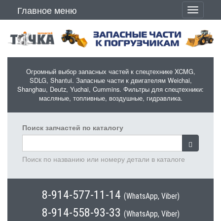
Перейти к основному содержанию
Главное меню
Toggle
navigati
Огромный выбор запасных частей к спецтехнике XCMG,
SDLG, Shantui. Запасные части к двигателям Weichai,
Shanghau, Deutz, Yuchai, Cummins. Фильтры для спецтехники:
масляные, топливные, воздушные, гидравлика.
Поиск запчастей по каталогу
Поиск по названию или номеру детали в каталоге
8-914-577-11-14
(WhatsApp, Viber)
8-914-558-93-33
(WhatsApp, Viber)