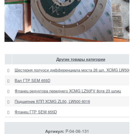
Другие товары категории
Шестерня полуоси дифференциала моста 26 шл. XCMG LW500,Z
Вал ГТР SEM 655D
Фланец редуктора переднего XCMG LZ50FV 8отв 23 шлиц
Подшипник КПП XCMG ZL50, LW500 6016
Фланец ГТР SEM 655D
Артикул:
P-04-06-131