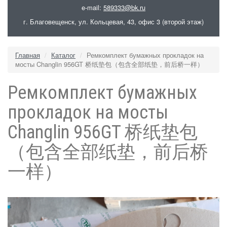
e-mail:
589333@bk.ru
г. Благовещенск, ул. Кольцевая, 43, офис 3 (второй этаж)
Главная
Каталог
Ремкомплект бумажных прокладок на
мосты Changlin 956GT 桥纸垫包（包含全部纸垫，前后桥一样）
Ремкомплект бумажных
прокладок на мосты
Changlin 956GT 桥纸垫包
（包含全部纸垫，前后桥
一样）