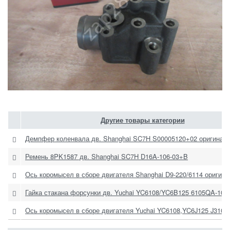
Другие товары категории
Демпфер коленвала дв. Shanghai SC7H S00005120+02 оригинал
Ремень 8PK1587 дв. Shanghai SC7H D16A-106-03+B
Ось коромысел в сборе двигателя Shanghai D9-220/6114 оригина
Гайка стакана форсунки дв. Yuchai YC6108/YC6B125 6105QA-100
Ось коромысел в сборе двигателя Yuchai YC6108,YC6J125 J3100