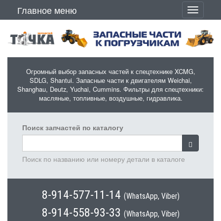
Перейти к основному содержанию
Главное меню
Toggle
navigati
Огромный выбор запасных частей к спецтехнике XCMG,
SDLG, Shantui. Запасные части к двигателям Weichai,
Shanghau, Deutz, Yuchai, Cummins. Фильтры для спецтехники:
масляные, топливные, воздушные, гидравлика.
Поиск запчастей по каталогу
Поиск по названию или номеру детали в каталоге
8-914-577-11-14
(WhatsApp, Viber)
8-914-558-93-33
(WhatsApp, Viber)