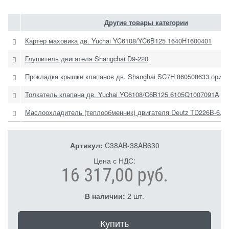
Другие товары категории
Картер маховика дв. Yuchai YC6108/YC6B125 1640H1600401
Глушитель двигателя Shangchai D9-220
Прокладка крышки клапанов дв. Shanghai SC7H 860508633 ориги
Толкатель клапана дв. Yuchai YC6108/C6B125 6105Q1007091A
Маслоохладитель (теплообменник) двигателя Deutz TD226B-6,
Артикул:
C38AB-38AB630
Цена с НДС:
16 317,00 руб.
В наличии:
2 шт.
Купить