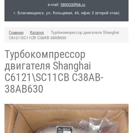
e-mail:
589333@bk.ru
г. Благовещенск, ул. Кольцевая, 43, офис 3 (второй этаж)
Главная
Каталог
Турбокомпрессор двигателя Shanghai
C6121\SC11CB C38AB-38AB630
Турбокомпрессор
двигателя Shanghai
C6121\SC11CB C38AB-
38AB630