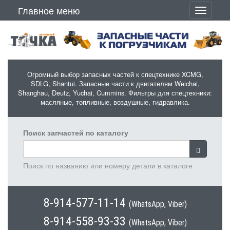
Перейти к основному содержанию
Главное меню
Toggle
navigati
Огромный выбор запасных частей к спецтехнике XCMG,
SDLG, Shantui. Запасные части к двигателям Weichai,
Shanghau, Deutz, Yuchai, Cummins. Фильтры для спецтехники:
масляные, топливные, воздушные, гидравлика.
Поиск запчастей по каталогу
Поиск по названию или номеру детали в каталоге
8-914-577-11-14
(WhatsApp, Viber)
8-914-558-93-33
(WhatsApp, Viber)