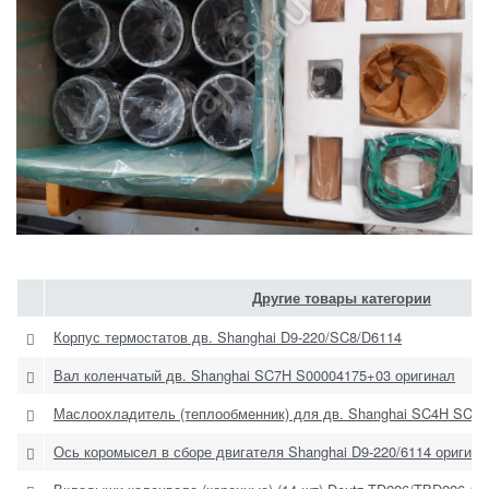
Другие товары категории
Корпус термостатов дв. Shanghai D9-220/SC8/D6114
Вал коленчатый дв. Shanghai SC7H S00004175+03 оригинал
Маслоохладитель (теплообменник) для дв. Shanghai SC4H SC7H
Ось коромысел в сборе двигателя Shanghai D9-220/6114 оригина