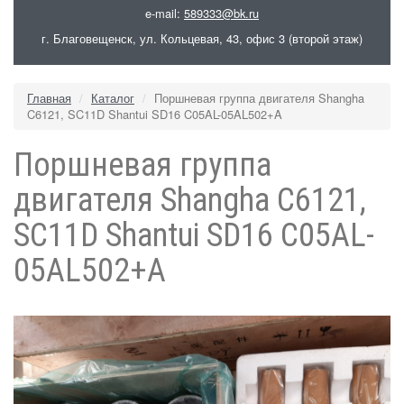
e-mail:
589333@bk.ru
г. Благовещенск, ул. Кольцевая, 43, офис 3 (второй этаж)
Главная
Каталог
Поршневая группа двигателя Shangha
C6121, SC11D Shantui SD16 C05AL-05AL502+A
Поршневая группа
двигателя Shangha C6121,
SC11D Shantui SD16 C05AL-
05AL502+A