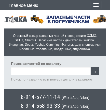
Перейти к основному содержанию
Главное меню
Toggle
navigati
Огромный выбор запасных частей к спецтехнике XCMG,
SDLG, Shantui. Запасные части к двигателям Weichai,
Shanghau, Deutz, Yuchai, Cummins. Фильтры для спецтехники:
масляные, топливные, воздушные, гидравлика.
Поиск запчастей по каталогу
Поиск по названию или номеру детали в каталоге
8-914-577-11-14
(WhatsApp, Viber)
8-914-558-93-33
(WhatsApp, Viber)