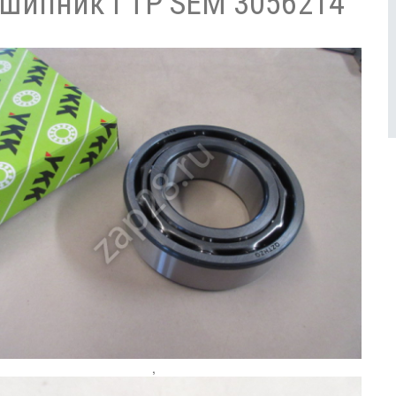
шипник ГТР SEM 3056214
,