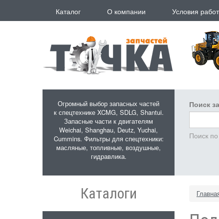
Перейти к основному содержанию
Каталог
О компании
Условия рабо
Огромный выбор запасных частей
Поиск за
к спецтехнике XCMG, SDLG, Shantui.
Запасные части к двигателям
Weichai, Shanghau, Deutz, Yuchai,
Поиск по
Cummins. Фильтры для спецтехники:
масляные, топливные, воздушные,
гидравлика.
Каталоги
Главна