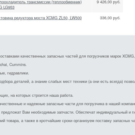
лоохладитель трансмиссии (теплообменник)
9 426,00 руб.
G LG953
стовина редуктора моста XCMG ZL50, LW500
336,00 руб.
ставками качественных запасных частей для погрузчиков марок XCMG, S
chai, Cummins.
ые, гидравлики.
дбора деталей, а знание слабых мест техники (а они есть всегда) позв
щих, на которых строится наша работа.
ачественные и надежные запасные части для погрузчика в нашей компан
и предложат Вам необходимые запчасти. Обеспечат индивидуальный и ги
й товара, а также в кротчайшие сроки организуем поставку запасных ча