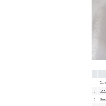
Саль
Вал
Флан