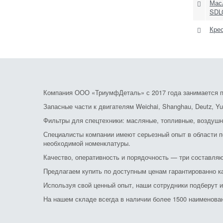
Мас
SDL
Кре
Компания ООО «ТриумфДеталь» с 2017 года занимается по
Запасные части к двигателям Weichai, Shanghau, Deutz, Yu
Фильтры для спецтехники: масляные, топливные, воздушн
Специалисты компании имеют серьезный опыт в области по
необходимой номенклатуры.
Качество, оперативность и порядочность — три составляю
Предлагаем купить по доступным ценам гарантированно к
Используя свой ценный опыт, наши сотрудники подберут 
На нашем складе всегда в наличии более 1500 наименовани