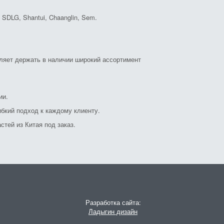
DLG, Shantui, Chaanglin, Sem.
оляет держать в наличии широкий ассортимент
ии.
бкий подход к каждому клиенту.
стей из Китая под заказ.
Разработка сайта:
Ладыгин дизайн