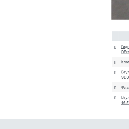
Гид
DF2
Кла
Втул
SDL
Фла
Втул
46.