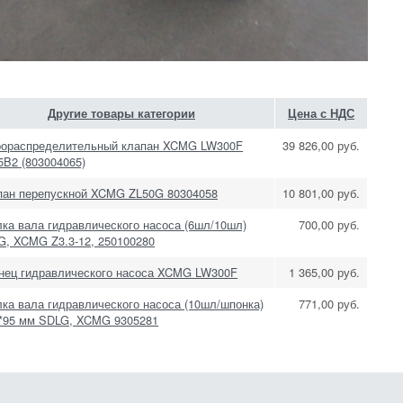
Другие товары категории
Цена с НДС
рораспределительный клапан XCMG LW300F
39 826,00 руб.
5B2 (803004065)
пан перепускной XCMG ZL50G 80304058
10 801,00 руб.
ка вала гидравлического насоса (6шл/10шл)
700,00 руб.
G, XCMG Z3.3-12, 250100280
нец гидравлического насоса XCMG LW300F
1 365,00 руб.
ка вала гидравлического насоса (10шл/шпонка)
771,00 руб.
5*95 мм SDLG, XCMG 9305281