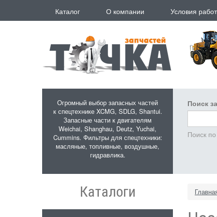
Перейти к основному содержанию
Каталог
О компании
Условия рабо
Огромный выбор запасных частей
Поиск за
к спецтехнике XCMG, SDLG, Shantui.
Запасные части к двигателям
Weichai, Shanghau, Deutz, Yuchai,
Поиск по
Cummins. Фильтры для спецтехники:
масляные, топливные, воздушные,
гидравлика.
Каталоги
Главна