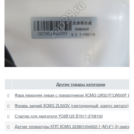
Другие товары категории
Фара передняя левая с поворотником XCMG LW321F/LW500F 80
Фонарь задний XCMG ZL50GV (светодиодный, корпус металл)
Стартер для двигателя YC6B125 В7617-3708100
Датчик тепиратуры КПП XCMG 323801004002-1 (M14*1,5) оригин