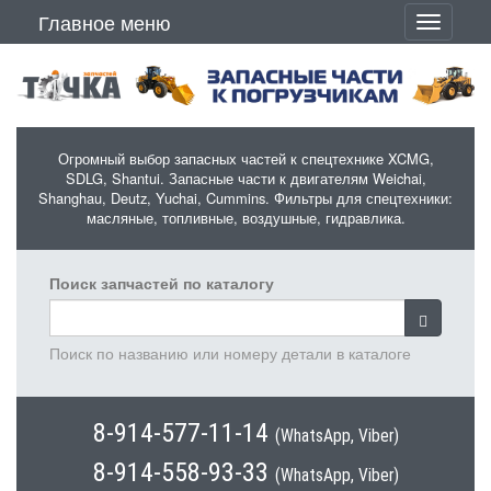
Перейти к основному содержанию
Главное меню
Toggle
navigati
Огромный выбор запасных частей к спецтехнике XCMG,
SDLG, Shantui. Запасные части к двигателям Weichai,
Shanghau, Deutz, Yuchai, Cummins. Фильтры для спецтехники:
масляные, топливные, воздушные, гидравлика.
Поиск запчастей по каталогу
Поиск по названию или номеру детали в каталоге
8-914-577-11-14
(WhatsApp, Viber)
8-914-558-93-33
(WhatsApp, Viber)