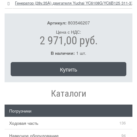
Генератор (28v.35A) двигателя Yuchai YC6108G/YC6B125 311-370
Артикул:
803546207
Цена с НДС:
2 971,00 руб.
В наличии:
1 шт.
Купить
Каталоги
Погрузчики
Ходовая часть
136
Навесное оборудование
94