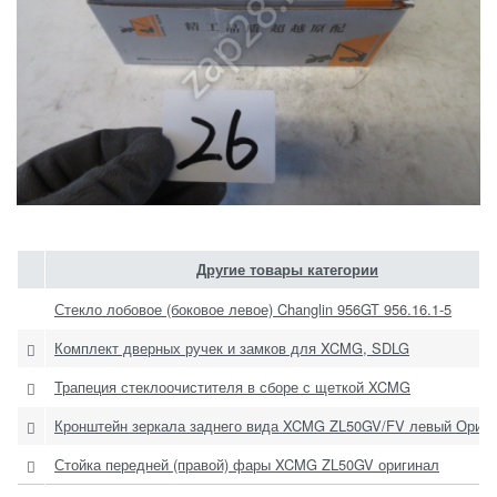
Другие товары категории
Стекло лобовое (боковое левое) Changlin 956GT 956.16.1-5
Комплект дверных ручек и замков для XCMG, SDLG
Трапеция стеклоочистителя в сборе с щеткой XCMG
Кронштейн зеркала заднего вида XCMG ZL50GV/FV левый Ориги
Стойка передней (правой) фары XCMG ZL50GV оригинал