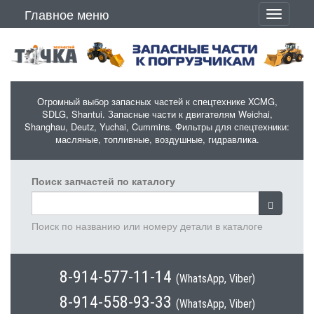
Перейти к основному содержанию
Главное меню
Toggle
navigati
Огромный выбор запасных частей к спецтехнике XCMG,
SDLG, Shantui. Запасные части к двигателям Weichai,
Shanghau, Deutz, Yuchai, Cummins. Фильтры для спецтехники:
масляные, топливные, воздушные, гидравлика.
Поиск запчастей по каталогу
Поиск по названию или номеру детали в каталоге
8-914-577-11-14
(WhatsApp, Viber)
8-914-558-93-33
(WhatsApp, Viber)