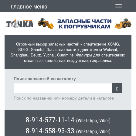
Перейти к основному содержанию
Главное меню
Toggle
navigati
Огромный выбор запасных частей к спецтехнике XCMG,
SDLG, Shantui. Запасные части к двигателям Weichai,
Shanghau, Deutz, Yuchai, Cummins. Фильтры для спецтехники:
масляные, топливные, воздушные, гидравлика.
Поиск запчастей по каталогу
Поиск по названию или номеру детали в каталоге
8-914-577-11-14
(WhatsApp, Viber)
8-914-558-93-33
(WhatsApp, Viber)