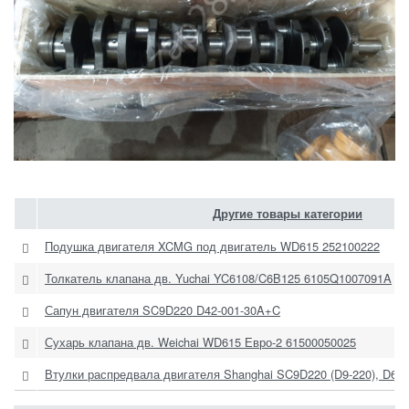
Другие товары категории
Подушка двигателя XCMG под двигатель WD615 252100222
Толкатель клапана дв. Yuchai YC6108/C6B125 6105Q1007091A
Сапун двигателя SC9D220 D42-001-30A+C
Сухарь клапана дв. Weichai WD615 Евро-2 61500050025
Втулки распредвала двигателя Shanghai SC9D220 (D9-220), D611