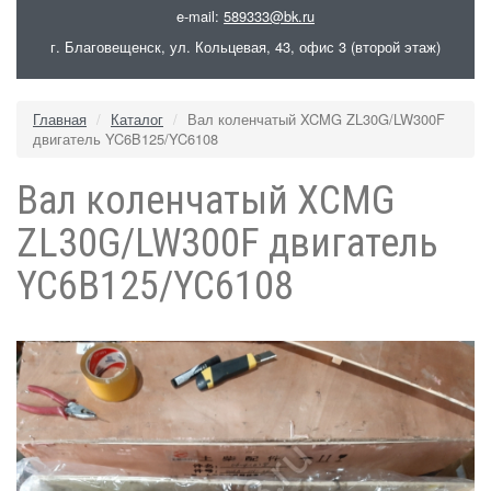
e-mail:
589333@bk.ru
г. Благовещенск, ул. Кольцевая, 43, офис 3 (второй этаж)
Главная
Каталог
Вал коленчатый XCMG ZL30G/LW300F
двигатель YC6B125/YC6108
Вал коленчатый XCMG
ZL30G/LW300F двигатель
YC6B125/YC6108