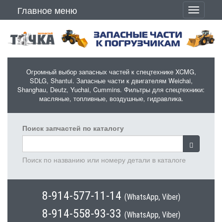
Перейти к основному содержанию
Главное меню
Toggle
navigati
Огромный выбор запасных частей к спецтехнике XCMG,
SDLG, Shantui. Запасные части к двигателям Weichai,
Shanghau, Deutz, Yuchai, Cummins. Фильтры для спецтехники:
масляные, топливные, воздушные, гидравлика.
Поиск запчастей по каталогу
Поиск по названию или номеру детали в каталоге
8-914-577-11-14
(WhatsApp, Viber)
8-914-558-93-33
(WhatsApp, Viber)