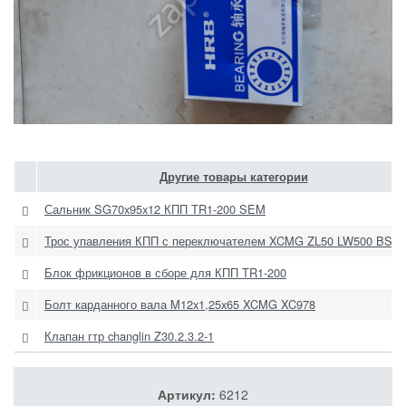
Другие товары категории
Сальник SG70x95x12 КПП TR1-200 SEM
Трос упавления КПП с переключателем XCMG ZL50 LW500 BSX
Блок фрикционов в сборе для КПП TR1-200
Болт карданного вала M12x1,25x65 XCMG XC978
Клапан гтр changlin Z30.2.3.2-1
Артикул:
6212