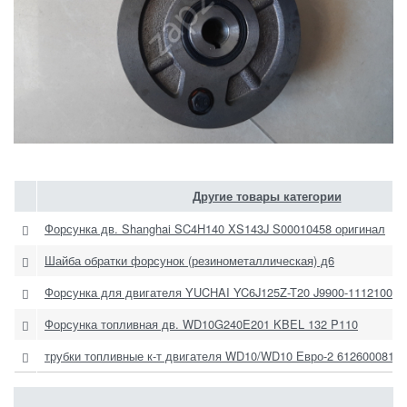
Другие товары категории
Форсунка дв. Shanghai SC4H140 XS143J S00010458 оригинал
Шайба обратки форсунок (резинометаллическая) д6
Форсунка для двигателя YUCHAI YC6J125Z-T20 J9900-1112100-
Форсунка топливная дв. WD10G240E201 KBEL 132 P110
трубки топливные к-т двигателя WD10/WD10 Евро-2 6126000813