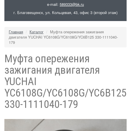
e-mail:
589333@bk.ru
г. Благовещенск, ул. Кольцевая, 43, офис 3 (второй этаж)
Главная
Каталог
Муфта опережения зажигания
двигателя YUCHAI YC6108G/YC6108G/YC6B125 330-1111040-
179
Муфта опережения
зажигания двигателя
YUCHAI
YC6108G/YC6108G/YC6B125
330-1111040-179