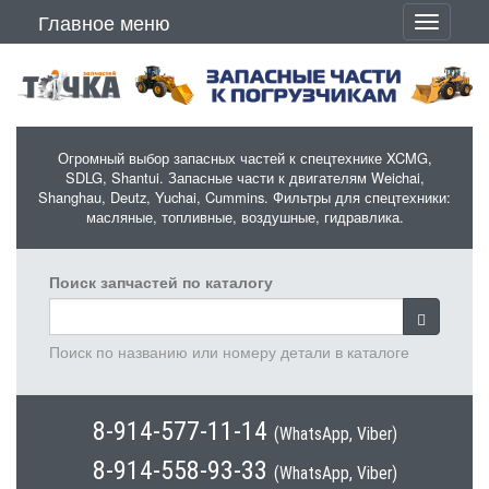
Перейти к основному содержанию
Главное меню
Toggle
navigati
Огромный выбор запасных частей к спецтехнике XCMG,
SDLG, Shantui. Запасные части к двигателям Weichai,
Shanghau, Deutz, Yuchai, Cummins. Фильтры для спецтехники:
масляные, топливные, воздушные, гидравлика.
Поиск запчастей по каталогу
Поиск по названию или номеру детали в каталоге
8-914-577-11-14
(WhatsApp, Viber)
8-914-558-93-33
(WhatsApp, Viber)