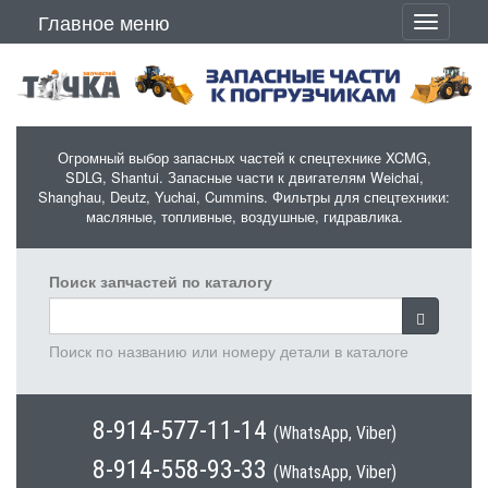
Перейти к основному содержанию
Главное меню
Toggle
navigati
Огромный выбор запасных частей к спецтехнике XCMG,
SDLG, Shantui. Запасные части к двигателям Weichai,
Shanghau, Deutz, Yuchai, Cummins. Фильтры для спецтехники:
масляные, топливные, воздушные, гидравлика.
Поиск запчастей по каталогу
Поиск по названию или номеру детали в каталоге
8-914-577-11-14
(WhatsApp, Viber)
8-914-558-93-33
(WhatsApp, Viber)