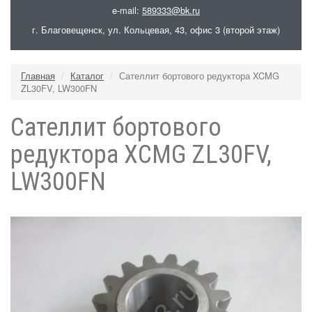
e-mail:
589333@bk.ru
г. Благовещенск, ул. Кольцевая, 43, офис 3 (второй этаж)
Главная
Каталог
Сателлит бортового редуктора XCMG
ZL30FV, LW300FN
Сателлит бортового
редуктора XCMG ZL30FV,
LW300FN