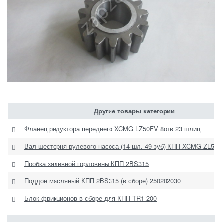
Другие товары категории
Фланец редуктора переднего XCMG LZ50FV 8отв 23 шлиц
Вал шестерня рулевого насоса (14 шл. 49 зуб) КПП XCMG ZL50
Пробка заливной горловины КПП 2BS315
Поддон масляный КПП 2BS315 (в сборе) 250202030
Блок фрикционов в сборе для КПП TR1-200