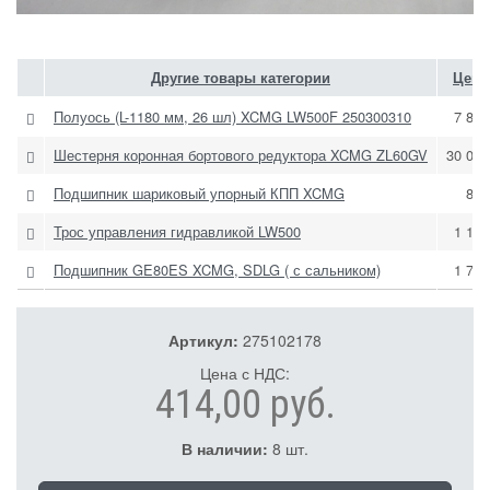
Другие товары категории
Цена
Полуось (L-1180 мм, 26 шл) XCMG LW500F 250300310
7 800
Шестерня коронная бортового редуктора XCMG ZL60GV
30 098
Подшипник шариковый упорный КПП XCMG
834
Трос управления гидравликой LW500
1 102
Подшипник GE80ES XCMG, SDLG ( с сальником)
1 764
Артикул:
275102178
Цена с НДС:
414,00 руб.
В наличии:
8 шт.