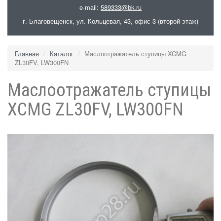
e-mail:
589333@bk.ru
г. Благовещенск, ул. Кольцевая, 43, офис 3 (второй этаж)
Главная
Каталог
Маслоотражатель ступицы XCMG
ZL30FV, LW300FN
Маслоотражатель ступицы
XCMG ZL30FV, LW300FN