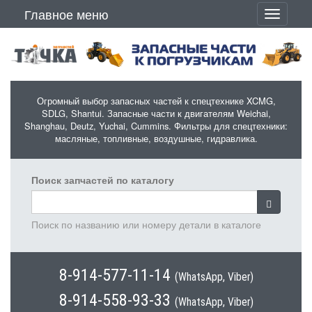
Перейти к основному содержанию
Главное меню
Toggle
navigati
Огромный выбор запасных частей к спецтехнике XCMG,
SDLG, Shantui. Запасные части к двигателям Weichai,
Shanghau, Deutz, Yuchai, Cummins. Фильтры для спецтехники:
масляные, топливные, воздушные, гидравлика.
Поиск запчастей по каталогу
Поиск по названию или номеру детали в каталоге
8-914-577-11-14
(WhatsApp, Viber)
8-914-558-93-33
(WhatsApp, Viber)