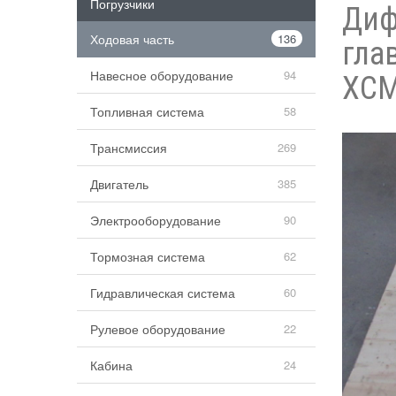
Погрузчики
Диф
Ходовая часть
136
гла
Навесное оборудование
94
XCM
Топливная система
58
Трансмиссия
269
Двигатель
385
Электрооборудование
90
Тормозная система
62
Гидравлическая система
60
Рулевое оборудование
22
Кабина
24