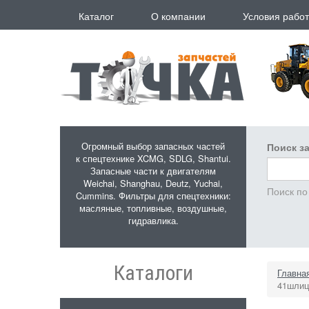
Перейти к основному содержанию
Каталог
О компании
Условия рабо
Огромный выбор запасных частей
Поиск за
к спецтехнике XCMG, SDLG, Shantui.
Запасные части к двигателям
Weichai, Shanghau, Deutz, Yuchai,
Поиск по
Cummins. Фильтры для спецтехники:
масляные, топливные, воздушные,
гидравлика.
Каталоги
Главна
41шлиц