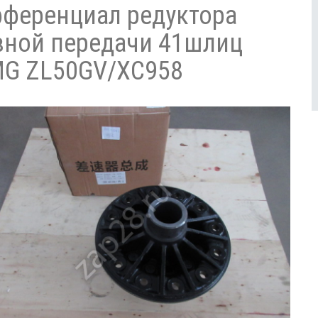
ференциал редуктора
вной передачи 41шлиц
G ZL50GV/XC958