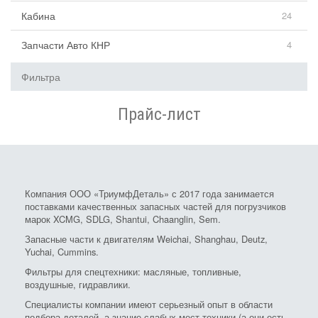
Кабина
24
Запчасти Авто КНР
4
Фильтра
Прайс-лист
Компания ООО «ТриумфДеталь» с 2017 года занимается
поставками качественных запасных частей для погрузчиков
марок XCMG, SDLG, Shantui, Chaanglin, Sem.
Запасные части к двигателям Weichai, Shanghau, Deutz,
Yuchai, Cummins.
Фильтры для спецтехники: масляные, топливные,
воздушные, гидравлики.
Специалисты компании имеют серьезный опыт в области
подбора деталей, а знание слабых мест техники (а они есть