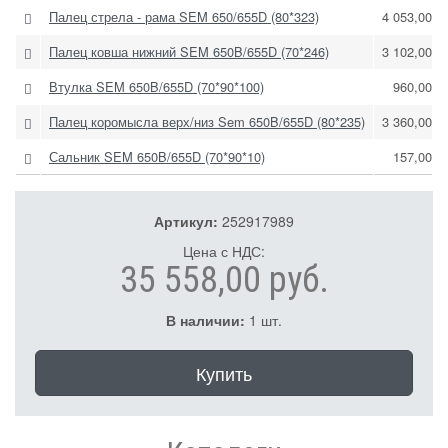
Палец стрела - рама SEM 650/655D (80*323)
4 053,00 р
Палец ковша нижний SEM 650B/655D (70*246)
3 102,00 р
Втулка SEM 650B/655D (70*90*100)
960,00 р
Палец коромысла верх/низ Sem 650B/655D (80*235)
3 360,00 р
Сальник SEM 650B/655D (70*90*10)
157,00 р
Артикул:
252917989
Цена с НДС:
35 558,00 руб.
В наличии:
1 шт.
Купить