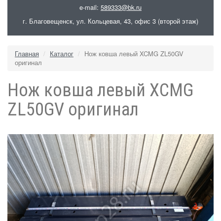
e-mail:
589333@bk.ru
г. Благовещенск, ул. Кольцевая, 43, офис 3 (второй этаж)
Главная
Каталог
Нож ковша левый XCMG ZL50GV
оригинал
Нож ковша левый XCMG
ZL50GV оригинал