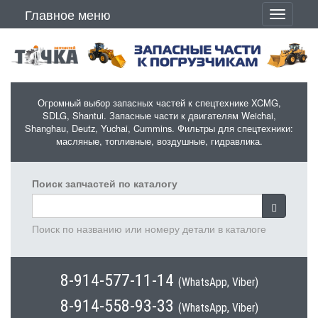
Перейти к основному содержанию
Главное меню
Toggle
navigati
Огромный выбор запасных частей к спецтехнике XCMG,
SDLG, Shantui. Запасные части к двигателям Weichai,
Shanghau, Deutz, Yuchai, Cummins. Фильтры для спецтехники:
масляные, топливные, воздушные, гидравлика.
Поиск запчастей по каталогу
Поиск по названию или номеру детали в каталоге
8-914-577-11-14
(WhatsApp, Viber)
8-914-558-93-33
(WhatsApp, Viber)