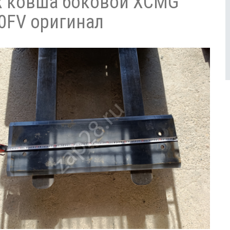
 ковша боковой XCMG
0FV оригинал