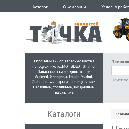
Перейти к основному содержанию
Каталог
О компании
Условия рабо
Огромный выбор запасных частей
Поиск за
к спецтехнике XCMG, SDLG, Shantui.
Запасные части к двигателям
Weichai, Shanghau, Deutz, Yuchai,
Поиск по
Cummins. Фильтры для спецтехники:
масляные, топливные, воздушные,
гидравлика.
Каталоги
Главна