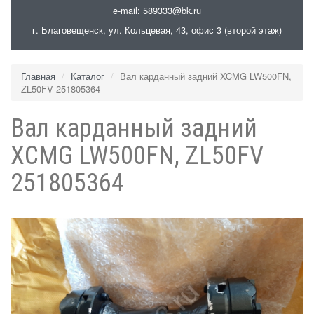
e-mail:
589333@bk.ru
г. Благовещенск, ул. Кольцевая, 43, офис 3 (второй этаж)
Главная
Каталог
Вал карданный задний XCMG LW500FN,
ZL50FV 251805364
Вал карданный задний
XCMG LW500FN, ZL50FV
251805364