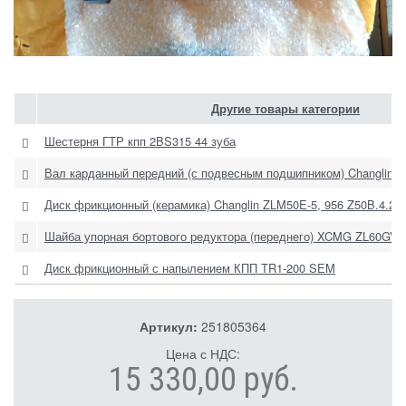
Другие товары категории
Шестерня ГТР кпп 2BS315 44 зуба
Вал карданный передний (с подвесным подшипником) Changlin 9
Диск фрикционный (керамика) Changlin ZLM50E-5, 956 Z50B.4.2-8
Шайба упорная бортового редуктора (переднего) XCMG ZL60GV
Диск фрикционный с напылением КПП TR1-200 SEM
Артикул:
251805364
Цена с НДС:
15 330,00 руб.