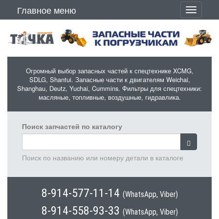
Перейти к основному содержанию
Главное меню
Toggle
navigati
Огромный выбор запасных частей к спецтехнике XCMG,
SDLG, Shantui. Запасные части к двигателям Weichai,
Shanghau, Deutz, Yuchai, Cummins. Фильтры для спецтехники:
масляные, топливные, воздушные, гидравлика.
Поиск запчастей по каталогу
Поиск по названию или номеру детали в каталоге
8-914-577-11-14
(WhatsApp, Viber)
8-914-558-93-33
(WhatsApp, Viber)