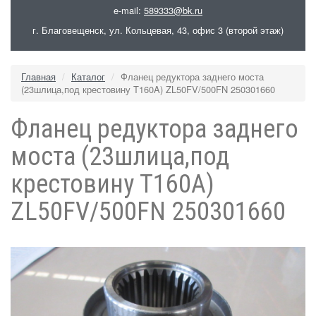
e-mail:
589333@bk.ru
г. Благовещенск, ул. Кольцевая, 43, офис 3 (второй этаж)
Главная
Каталог
Фланец редуктора заднего моста
(23шлица,под крестовину T160A) ZL50FV/500FN 250301660
Фланец редуктора заднего
моста (23шлица,под
крестовину T160A)
ZL50FV/500FN 250301660