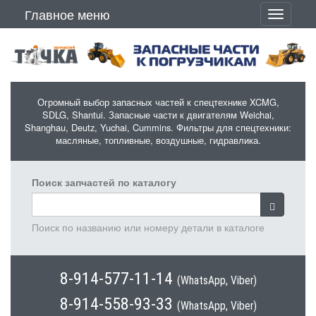
Перейти к основному содержанию
Главное меню
Toggle
navigati
Огромный выбор запасных частей к спецтехнике XCMG,
SDLG, Shantui. Запасные части к двигателям Weichai,
Shanghau, Deutz, Yuchai, Cummins. Фильтры для спецтехники:
масляные, топливные, воздушные, гидравлика.
Поиск запчастей по каталогу
Поиск по названию или номеру детали в каталоге
8-914-577-11-14
(WhatsApp, Viber)
8-914-558-93-33
(WhatsApp, Viber)