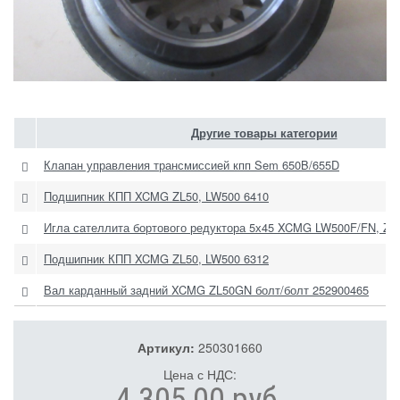
Другие товары категории
Клапан управления трансмиссией кпп Sem 650B/655D
Подшипник КПП XCMG ZL50, LW500 6410
Игла сателлита бортового редуктора 5х45 XCMG LW500F/FN, ZL
Подшипник КПП XCMG ZL50, LW500 6312
Вал карданный задний XCMG ZL50GN болт/болт 252900465
Артикул:
250301660
Цена с НДС:
4 305,00 руб.