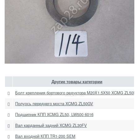
Другие товары категории
Болт крепления бортового редуктора M20X1.5X50 XCMG ZL50FV
Полуось переднего моста XCMG ZL50GV
Подшипник КПП XCMG ZL50, LW500 6016
Вал карданный задний XCMG ZL30FV
Вал входной КПП TR1-200 SEM