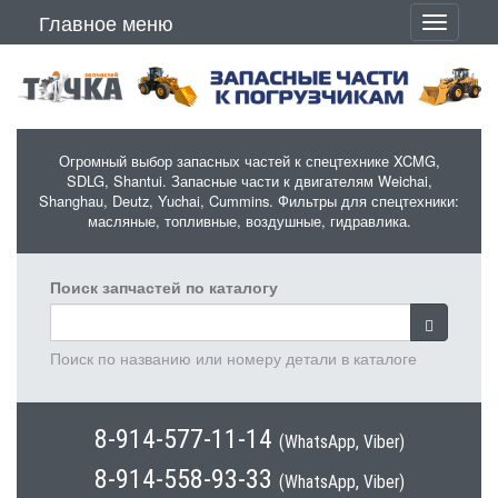
Перейти к основному содержанию
Главное меню
Toggle
navigati
Огромный выбор запасных частей к спецтехнике XCMG,
SDLG, Shantui. Запасные части к двигателям Weichai,
Shanghau, Deutz, Yuchai, Cummins. Фильтры для спецтехники:
масляные, топливные, воздушные, гидравлика.
Поиск запчастей по каталогу
Поиск по названию или номеру детали в каталоге
8-914-577-11-14
(WhatsApp, Viber)
8-914-558-93-33
(WhatsApp, Viber)