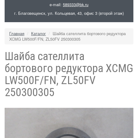
e-mail:
589333@bk.ru
г. Благовещенск, ул. Кольцевая, 43, офис 3 (второй этаж)
Главная
Каталог
Шайба сателлита бортового редуктора
XCMG LW500F/FN, ZL50FV 250300305
Шайба сателлита
бортового редуктора XCMG
LW500F/FN, ZL50FV
250300305