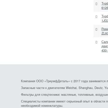
Тур
612
Тур
1JG
Рем
ZL6
Сал
дви
430-
Компания ООО «ТриумфДеталь» с 2017 года занимается по
Запасные части к двигателям Weichai, Shanghau, Deutz, Yu
Фильтры для спецтехники: масляные, топливные, воздушн
Специалисты компании имеют серьезный опыт в области по
необходимой номенклатуры.