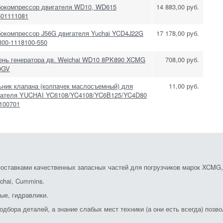
бокомпрессор двигателя WD10, WD615
14 883,00 руб.
601111081
бокомпрессор J56G двигателя Yuchai YCD4J22G
17 178,00 руб.
300-1118100-550
ень генератора дв. Weichai WD10 8PK890 XCMG
708,00 руб.
0GV
ьник клапана (колпачек маслосъемный) для
11,00 руб.
гателя YUCHAI YC6108/YC4108/YC6B125/YC4D80
100701
ставками качественных запасных частей для погрузчиков марок XCMG, S
chai, Cummins.
ые, гидравлики.
дбора деталей, а знание слабых мест техники (а они есть всегда) позв