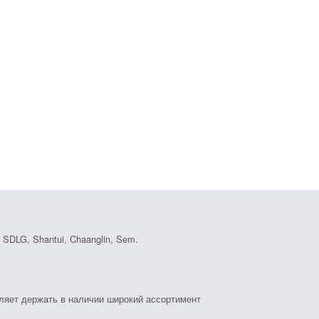
DLG, Shantui, Chaanglin, Sem.
оляет держать в наличии широкий ассортимент