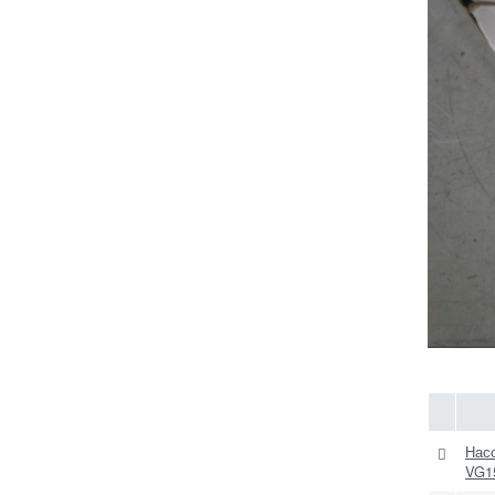
Нас
VG1