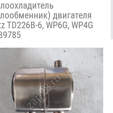
лоохладитель
плообменник) двигателя
tz TD226B-6, WP6G, WP4G
39785