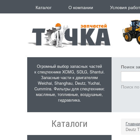
Перейти к основному содержанию
Каталог
О компании
Условия рабо
Огромный выбор запасных частей
Поиск за
к спецтехнике XCMG, SDLG, Shantui.
Запасные части к двигателям
Weichai, Shanghau, Deutz, Yuchai,
Поиск по
Cummins. Фильтры для спецтехники:
масляные, топливные, воздушные,
гидравлика.
Каталоги
Главна
Deutz 