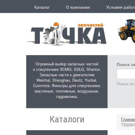
Перейти к основному содержанию
Каталог
О компании
Условия рабо
Огромный выбор запасных частей
Поиск за
к спецтехнике XCMG, SDLG, Shantui.
Запасные части к двигателям
Weichai, Shanghau, Deutz, Yuchai,
Поиск по
Cummins. Фильтры для спецтехники:
масляные, топливные, воздушные,
гидравлика.
Каталоги
Главна
TD226/