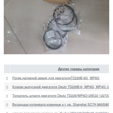
Другие товары категории
Ролик натяжной ремня для двигателяTD226B-6G, WP6G
Клапан выпускной двигателя Deutz TD226B-6, WP6G, WP4G 121
Толкатель штанги двигателя Deutz TD226/WP6G125E22 1227339
Вкладыши коленвала коренные к-т дв. Shanghai SC7H 860508544