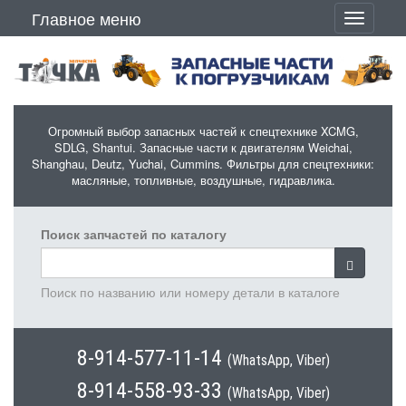
Перейти к основному содержанию
Главное меню
Toggle
navigati
Огромный выбор запасных частей к спецтехнике XCMG,
SDLG, Shantui. Запасные части к двигателям Weichai,
Shanghau, Deutz, Yuchai, Cummins. Фильтры для спецтехники:
масляные, топливные, воздушные, гидравлика.
Поиск запчастей по каталогу
Поиск по названию или номеру детали в каталоге
8-914-577-11-14
(WhatsApp, Viber)
8-914-558-93-33
(WhatsApp, Viber)