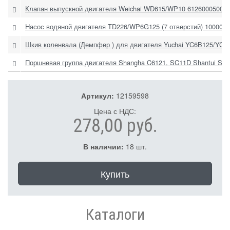
Клапан выпускной двигателя Weichai WD615/WP10 61260005002
Насос водяной двигателя TD226/WP6G125 (7 отверстий) 100005
Шкив коленвала (Демпфер ) для двигателя Yuchai YC6B125/YC6
Поршневая группа двигателя Shangha C6121, SC11D Shantui SD
Артикул:
12159598
Цена с НДС:
278,00 руб.
В наличии:
18 шт.
Купить
Каталоги