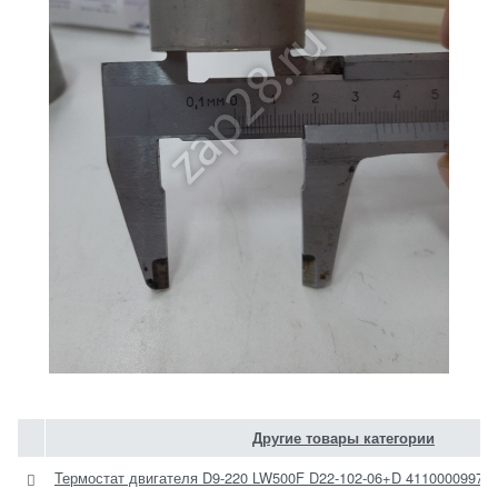
Другие товары категории
Термостат двигателя D9-220 LW500F D22-102-06+D 41100009973