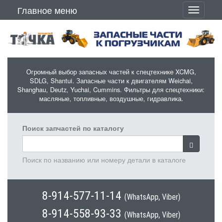
Перейти к основному содержанию
Главное меню
Toggle
navigati
Огромный выбор запасных частей к спецтехнике XCMG,
SDLG, Shantui. Запасные части к двигателям Weichai,
Shanghau, Deutz, Yuchai, Cummins. Фильтры для спецтехники:
масляные, топливные, воздушные, гидравлика.
Поиск запчастей по каталогу
Поиск по названию или номеру детали в каталоге
8-914-577-11-14
(WhatsApp, Viber)
8-914-558-93-33
(WhatsApp, Viber)