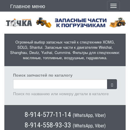
Перейти к основному содержанию
Главное меню
Toggle
navigati
Огромный выбор запасных частей к спецтехнике XCMG,
SDLG, Shantui. Запасные части к двигателям Weichai,
Shanghau, Deutz, Yuchai, Cummins. Фильтры для спецтехники:
масляные, топливные, воздушные, гидравлика.
Поиск запчастей по каталогу
Поиск по названию или номеру детали в каталоге
8-914-577-11-14
(WhatsApp, Viber)
8-914-558-93-33
(WhatsApp, Viber)